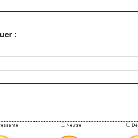
uer :
ressante
Neutre
Dé