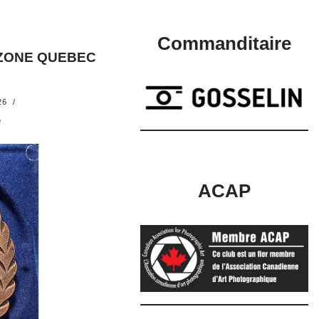
Commanditaire
 ZONE QUEBEC
26
e
ACAP