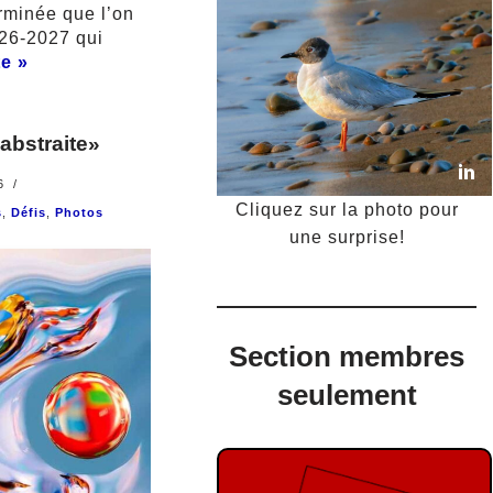
erminée que l’on
026-2027 qui
te »
abstraite»
6
Cliquez sur la photo pour
s
,
Défis
,
Photos
une surprise!
Section membres
seulement