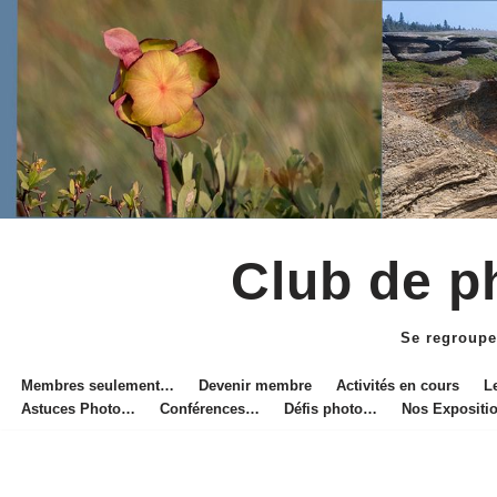
Club de ph
Aller
au
Se regroupe
contenu
Membres seulement…
Devenir membre
Activités en cours
L
Astuces Photo…
Conférences…
Défis photo…
Nos Exposit