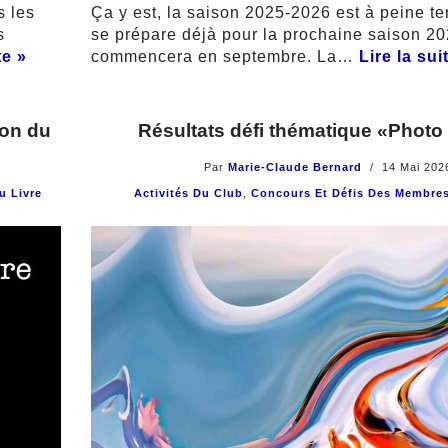
Ça y est, la saison 2025-2026 est à peine t
s les
se prépare déjà pour la prochaine saison 2
s
commencera en septembre. La…
Lire la sui
te »
Résultats défi thématique «Photo 
lon du
Par
Marie-Claude Bernard
14 Mai 202
Activités Du Club
,
Concours Et Défis Des Membre
u Livre