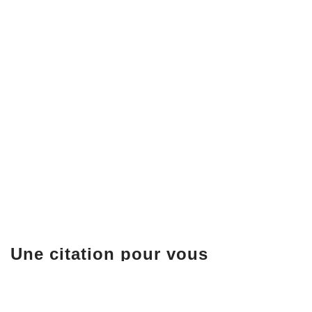
Une citation pour vous
« L'instant décisif est ce moment fugitif au cours d
la meilleure composition possible » David duChemi