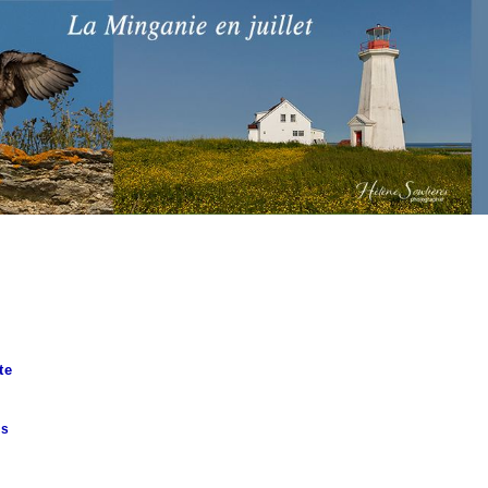
L
te
ns