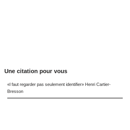
Une citation pour vous
«l faut regarder pas seulement identifier» Henri Cartier-
Bresson
… (next quote)
Neve
| Propulsé par
WordPress