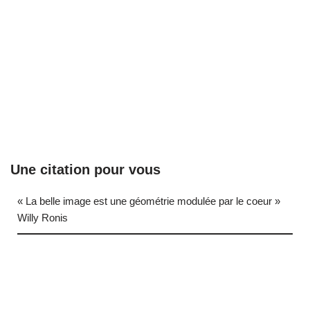
Une citation pour vous
« La belle image est une géométrie modulée par le coeur »
Willy Ronis
… (next quote)
Neve
| Propulsé par
WordPress