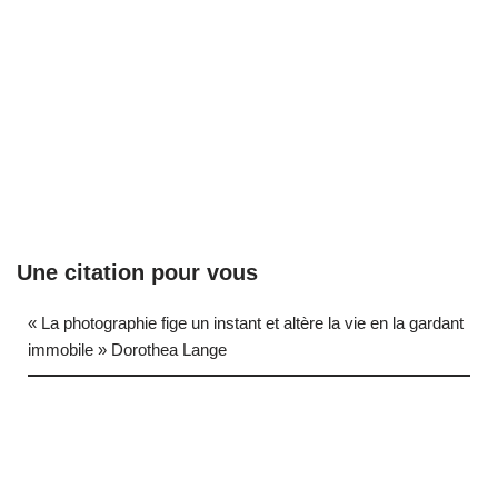
Une citation pour vous
« La photographie fige un instant et altère la vie en la gardant
immobile » Dorothea Lange
… (next quote)
Neve
| Propulsé par
WordPress