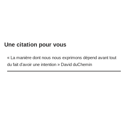
Une citation pour vous
« La manière dont nous nous exprimons dépend avant tout
du fait d'avoir une intention » David duChemin
… (next quote)
Neve
| Propulsé par
WordPress