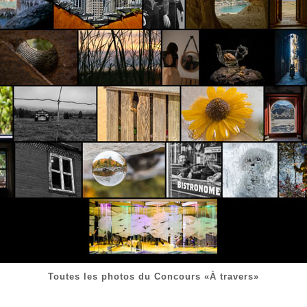
Toutes les photos du Concours «À travers»