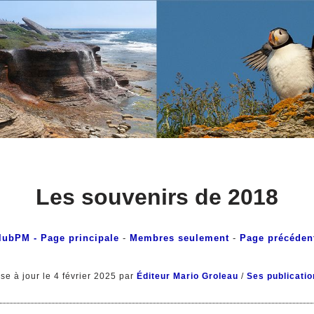
Les souvenirs de 2018
lubPM
- Page principale
-
Membres seulement
-
Page précéden
se à jour le 4 février 2025 par
Éditeur Mario Groleau
/
Ses publicati