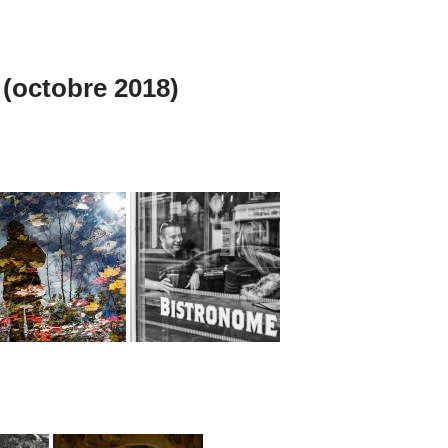
 (octobre 2018)