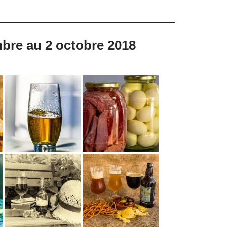
bre au 2 octobre 2018