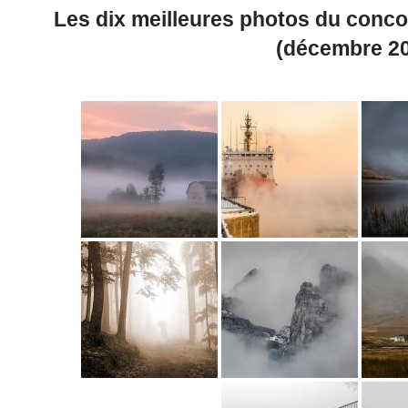
Les dix meilleures photos du conco
(décembre 2