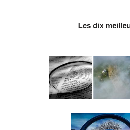
Les dix meille