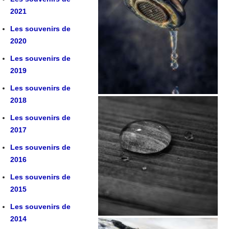
2021
Les souvenirs de
2020
Les souvenirs de
2019
Les souvenirs de
2018
Les souvenirs de
2017
Les souvenirs de
2016
Les souvenirs de
2015
Les souvenirs de
2014