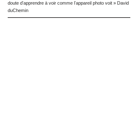
doute d'apprendre à voir comme l'appareil photo voit » David
duChemin
… (next quote)
Neve
| Propulsé par
WordPress
HTML Snippets
Powered By :
XYZScripts.com