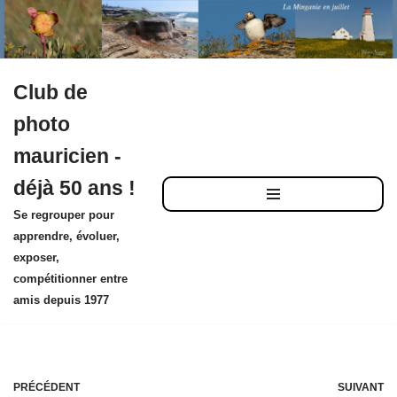
Club de
Aller
photo
au
mauricien -
contenu
déjà 50 ans !
Se regrouper pour
apprendre, évoluer,
exposer,
compétitionner entre
amis depuis 1977
PRÉCÉDENT
SUIVANT