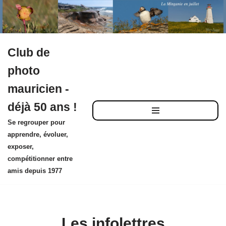
Club de
Aller
photo
au
mauricien -
contenu
déjà 50 ans !
Se regrouper pour
apprendre, évoluer,
exposer,
compétitionner entre
amis depuis 1977
Les infolettres