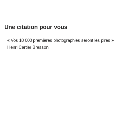
Une citation pour vous
« Vos 10 000 premières photographies seront les pires »
Henri Cartier Bresson
… (next quote)
Neve
| Propulsé par
WordPress