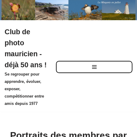
Club de
Aller
photo
au
mauricien -
contenu
déjà 50 ans !
Se regrouper pour
apprendre, évoluer,
exposer,
compétitionner entre
amis depuis 1977
Portraits des membres par