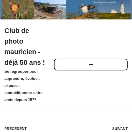
Club de
Aller
photo
au
mauricien -
contenu
déjà 50 ans !
Se regrouper pour
apprendre, évoluer,
exposer,
compétitionner entre
amis depuis 1977
PRÉCÉDENT
SUIVANT