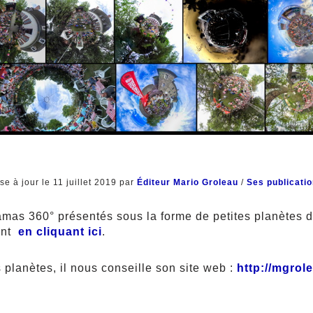
se à jour le 11 juillet 2019 par
Éditeur Mario Groleau
/
Ses publicati
mas 360° présentés sous la forme de petites planètes d
ent
en cliquant ici
.
 planètes, il nous conseille son site web :
http://mgrol