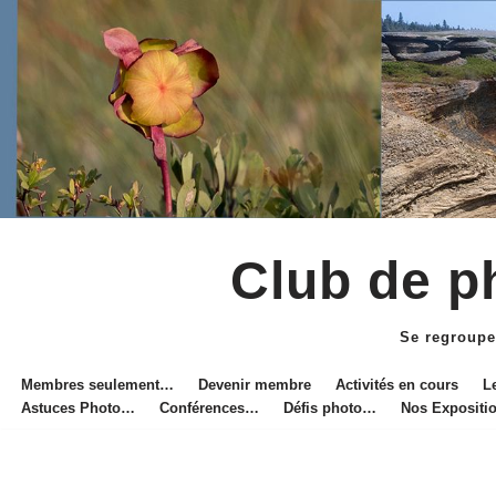
Club de ph
Aller
au
Se regroupe
contenu
Membres seulement…
Devenir membre
Activités en cours
L
Astuces Photo…
Conférences…
Défis photo…
Nos Exposit