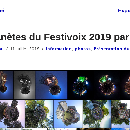
hé
Expo
anètes du Festivoix 2019 pa
au
11 juillet 2019
Information
,
photos
,
Présentation du