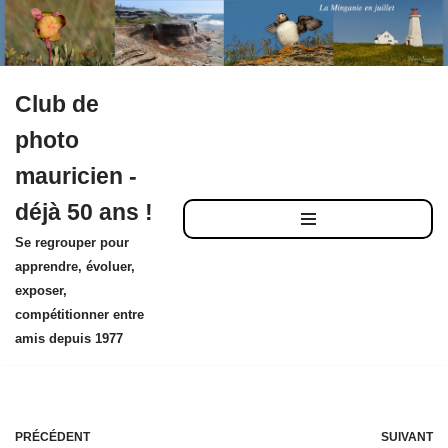
Club de
Aller
photo
au
mauricien -
contenu
déjà 50 ans !
Se regrouper pour
apprendre, évoluer,
exposer,
compétitionner entre
amis depuis 1977
PRÉCÉDENT
SUIVANT