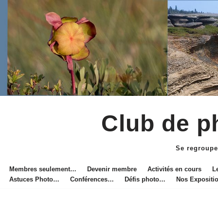
Club de ph
Aller
au
Se regroupe
contenu
Membres seulement…
Devenir membre
Activités en cours
L
Astuces Photo…
Conférences…
Défis photo…
Nos Exposit