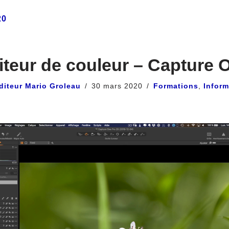
20
iteur de couleur – Capture 
diteur Mario Groleau
30 mars 2020
Formations
,
Inform