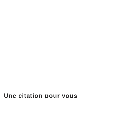
Une citation pour vous
« Quand les mots cessent d’être clair, je me tourne 
« La paix est toujours belle » Walt Whitman