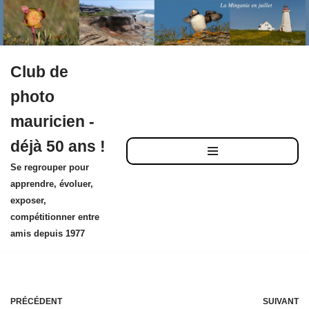
Club de
Aller
photo
au
mauricien -
contenu
déjà 50 ans !
Se regrouper pour
apprendre, évoluer,
exposer,
compétitionner entre
amis depuis 1977
PRÉCÉDENT
SUIVANT