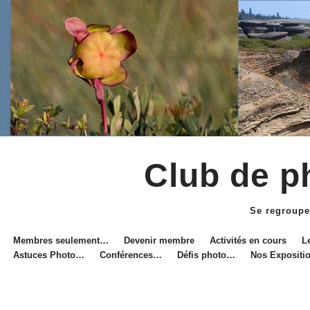
Club de ph
Aller
au
Se regroupe
contenu
Membres seulement…
Devenir membre
Activités en cours
L
Astuces Photo…
Conférences…
Défis photo…
Nos Exposit