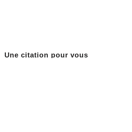
Une citation pour vous
« Si tout cela vous paraît bien compliqué, rappelez-v
libérer de la tyrannie de tous ces damnés boutons, 
Neve
| Propulsé par
WordPress