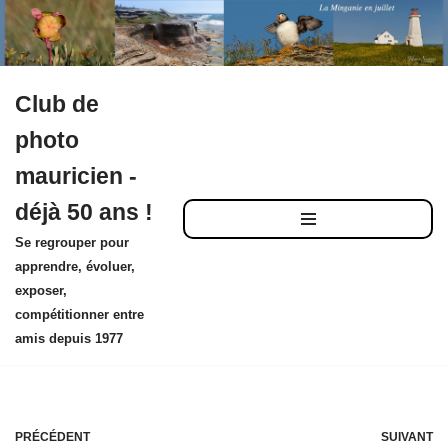
Club de
Aller
photo
au
mauricien -
contenu
déjà 50 ans !
Se regrouper pour
apprendre, évoluer,
exposer,
compétitionner entre
amis depuis 1977
PRÉCÉDENT
SUIVANT