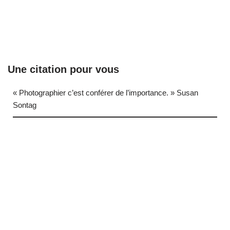
Une citation pour vous
« Photographier c’est conférer de l’importance. » Susan
Sontag
… (next quote)
Neve
| Propulsé par
WordPress