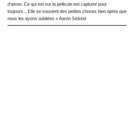
d’aimer. Ce qui est sur la pellicule est capturer pour
toujours... Elle se souvient des petites choses bien après que
nous les ayons oubliées » Aaron Siskind
… (next quote)
Neve
| Propulsé par
WordPress