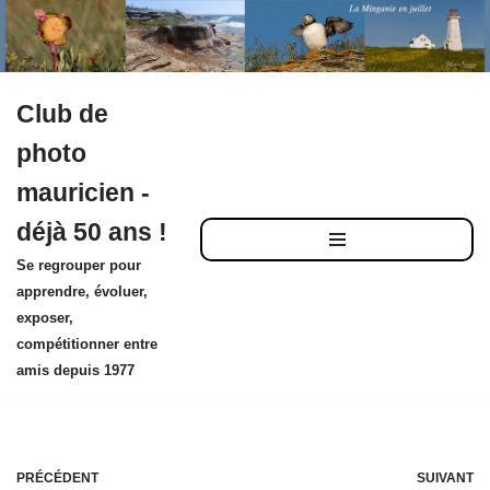
Club de
Aller
photo
au
mauricien -
contenu
déjà 50 ans !
Se regrouper pour
apprendre, évoluer,
exposer,
compétitionner entre
amis depuis 1977
PRÉCÉDENT
SUIVANT