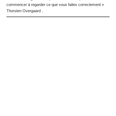
commencer à regarder ce que vous faites correctement »
Thorsten Overgaard .
… (next quote)
Neve
| Propulsé par
WordPress