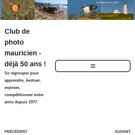
Club de
Aller
photo
au
mauricien -
contenu
déjà 50 ans !
Se regrouper pour
apprendre, évoluer,
exposer,
compétitionner entre
amis depuis 1977
PRÉCÉDENT
SUIVANT