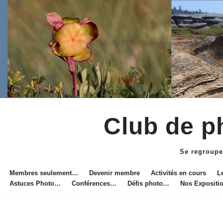
Club de ph
Aller
au
Se regroupe
contenu
Membres seulement…
Devenir membre
Activités en cours
L
Astuces Photo…
Conférences…
Défis photo…
Nos Exposit