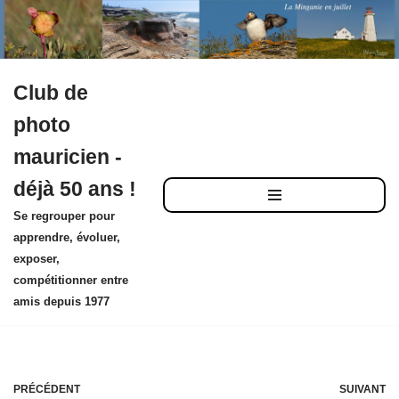
Club de
Aller
photo
au
mauricien -
contenu
déjà 50 ans !
Se regrouper pour
apprendre, évoluer,
exposer,
compétitionner entre
amis depuis 1977
PRÉCÉDENT
SUIVANT