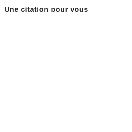
Une citation pour vous
« Un portrait n’est pas une ressemblance. Dès lors qu
L’inexactitude n’existe pas en photographie. Toutes 
Neve
| Propulsé par
WordPress