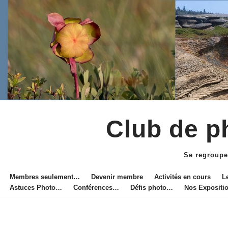
Club de ph
Aller
au
Se regroupe
contenu
Membres seulement…
Devenir membre
Activités en cours
L
Astuces Photo…
Conférences…
Défis photo…
Nos Exposit