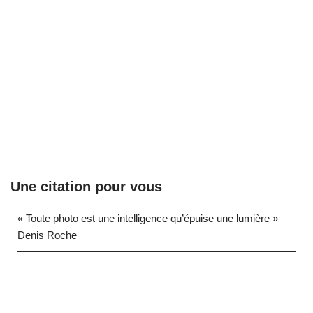
Une citation pour vous
« Toute photo est une intelligence qu’épuise une lumière »
Denis Roche
… (next quote)
Neve
| Propulsé par
WordPress