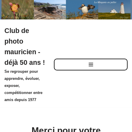
Club de
Aller
photo
au
mauricien -
contenu
déjà 50 ans !
Se regrouper pour
apprendre, évoluer,
exposer,
compétitionner entre
amis depuis 1977
Merci pour votre