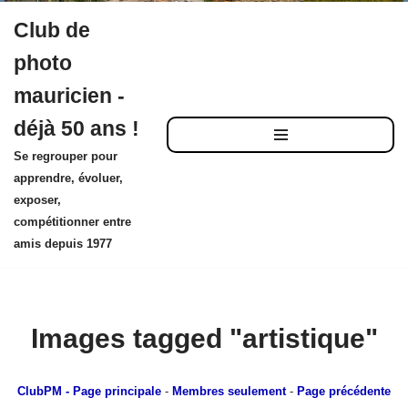
Club de
Aller
photo
au
mauricien -
contenu
déjà 50 ans !
Se regrouper pour
apprendre, évoluer,
exposer,
compétitionner entre
amis depuis 1977
Images tagged "artistique"
ClubPM
- Page principale
-
Membres seulement
-
Page précédente