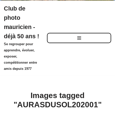
Club de
Aller
photo
au
mauricien -
contenu
déjà 50 ans !
Se regrouper pour
apprendre, évoluer,
exposer,
compétitionner entre
amis depuis 1977
Images tagged
"AURASDUSOL202001"