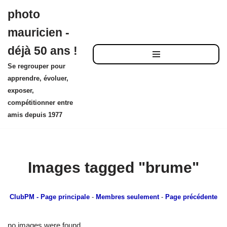
Aller
photo
au
mauricien -
contenu
déjà 50 ans !
Se regrouper pour
apprendre, évoluer,
exposer,
compétitionner entre
amis depuis 1977
Images tagged "brume"
ClubPM
- Page principale
-
Membres seulement
-
Page précédente
no images were found