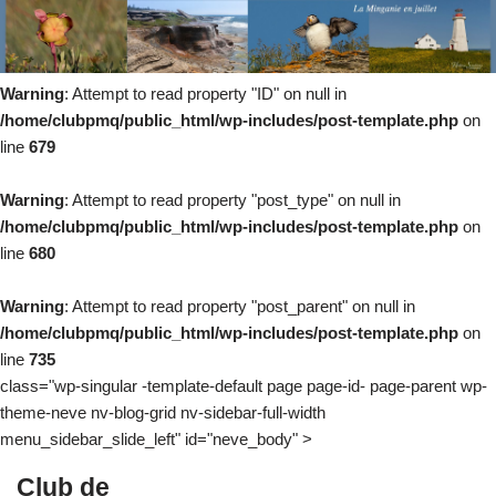
Warning
: Attempt to read property "ID" on null in
/home/clubpmq/public_html/wp-includes/post-template.php
on
line
679
Warning
: Attempt to read property "post_type" on null in
/home/clubpmq/public_html/wp-includes/post-template.php
on
line
680
Warning
: Attempt to read property "post_parent" on null in
/home/clubpmq/public_html/wp-includes/post-template.php
on
line
735
class="wp-singular -template-default page page-id- page-parent wp-
theme-neve nv-blog-grid nv-sidebar-full-width
menu_sidebar_slide_left" id="neve_body" >
Club de