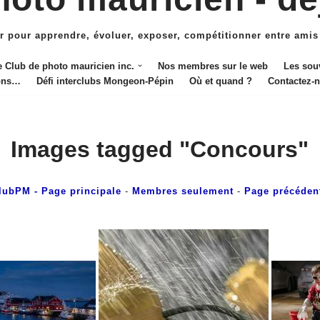
r pour apprendre, évoluer, exposer, compétitionner entre amis
e Club de photo mauricien inc.
Nos membres sur le web
Les sou
ions…
Défi interclubs Mongeon-Pépin
Où et quand ?
Contactez-
Images tagged "Concours"
lubPM
- Page principale
-
Membres seulement
-
Page précéden