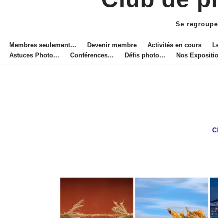
Aller
au
Se regroupe
contenu
Membres seulement…
Devenir membre
Activités en cours
L
Astuces Photo…
Conférences…
Défis photo…
Nos Exposit
C