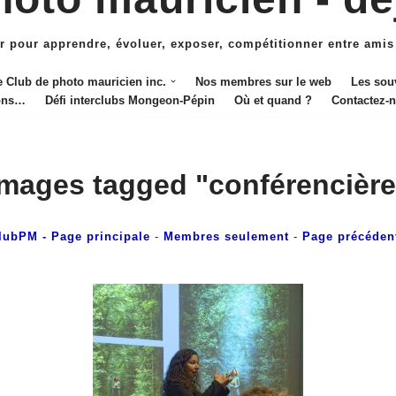
r pour apprendre, évoluer, exposer, compétitionner entre amis
e Club de photo mauricien inc.
Nos membres sur le web
Les sou
ions…
Défi interclubs Mongeon-Pépin
Où et quand ?
Contactez-
Images tagged "conférencière
lubPM
- Page principale
-
Membres seulement
-
Page précéden