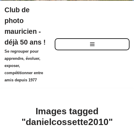
Club de
Aller
photo
au
mauricien -
contenu
déjà 50 ans !
Se regrouper pour
apprendre, évoluer,
exposer,
compétitionner entre
amis depuis 1977
Images tagged
"danielcossette2010"