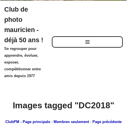
Club de
Aller
photo
au
mauricien -
contenu
déjà 50 ans !
Se regrouper pour
apprendre, évoluer,
exposer,
compétitionner entre
amis depuis 1977
Images tagged "DC2018"
ClubPM
- Page principale
-
Membres seulement
-
Page précédente