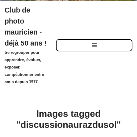
Club de
Aller
photo
au
mauricien -
contenu
déjà 50 ans !
Se regrouper pour
apprendre, évoluer,
exposer,
compétitionner entre
amis depuis 1977
Images tagged
"discussionaurazdusol"