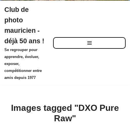
Club de
Aller
photo
au
mauricien -
contenu
déjà 50 ans !
Se regrouper pour
apprendre, évoluer,
exposer,
compétitionner entre
amis depuis 1977
Images tagged "DXO Pure
Raw"