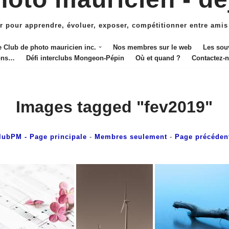
r pour apprendre, évoluer, exposer, compétitionner entre amis
e Club de photo mauricien inc.
Nos membres sur le web
Les sou
ions…
Défi interclubs Mongeon-Pépin
Où et quand ?
Contactez-
Images tagged "fev2019"
lubPM
- Page principale
-
Membres seulement
-
Page précéden