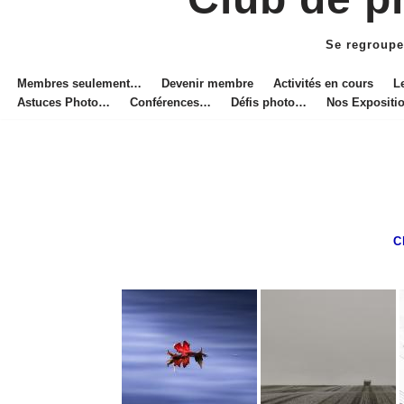
Aller
au
Se regroupe
contenu
Membres seulement…
Devenir membre
Activités en cours
L
Astuces Photo…
Conférences…
Défis photo…
Nos Exposit
C