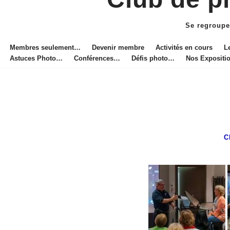
Aller
au
Se regroupe
contenu
Membres seulement…
Devenir membre
Activités en cours
L
Astuces Photo…
Conférences…
Défis photo…
Nos Exposit
C