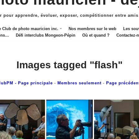
r pour apprendre, évoluer, exposer, compétitionner entre amis
e Club de photo mauricien inc.
Nos membres sur le web
Les sou
ions…
Défi interclubs Mongeon-Pépin
Où et quand ?
Contactez-
Images tagged "flash"
lubPM
- Page principale
-
Membres seulement
-
Page précéden