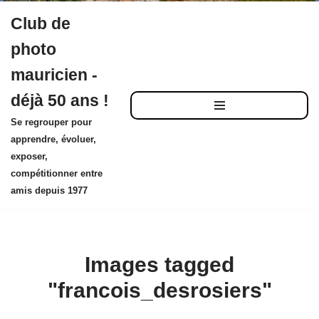
Club de
Aller
photo
au
mauricien -
contenu
déjà 50 ans !
Se regrouper pour
apprendre, évoluer,
exposer,
compétitionner entre
amis depuis 1977
Images tagged
"francois_desrosiers"