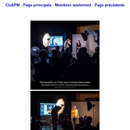
ClubPM
- Page principale
-
Membres seulement
-
Page précédente