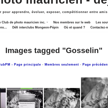
r pour apprendre, évoluer, exposer, compétitionner entre amis
e Club de photo mauricien inc.
Nos membres sur le web
Les sou
ions…
Défi interclubs Mongeon-Pépin
Où et quand ?
Contactez-
Images tagged "Gosselin"
lubPM
- Page principale
-
Membres seulement
-
Page précéden