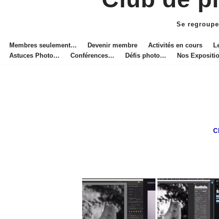
Aller
au
Se regroupe
contenu
Membres seulement…
Devenir membre
Activités en cours
L
Astuces Photo…
Conférences…
Défis photo…
Nos Exposit
C