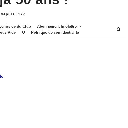
 depuis 1977
venirs de du Club
Abonnement Infolettre!
nous/Aide
O
Politique de confidentialité
te