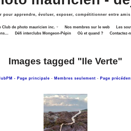
r pour apprendre, évoluer, exposer, compétitionner entre amis
e Club de photo mauricien inc.
Nos membres sur le web
Les sou
ions…
Défi interclubs Mongeon-Pépin
Où et quand ?
Contactez-
Images tagged "Ile Verte"
lubPM
- Page principale
-
Membres seulement
-
Page précéden