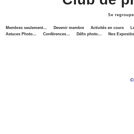
Aller
au
Se regroupe
contenu
Membres seulement…
Devenir membre
Activités en cours
L
Astuces Photo…
Conférences…
Défis photo…
Nos Exposit
C