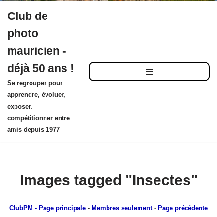
Club de
Aller
photo
au
mauricien -
contenu
déjà 50 ans !
Se regrouper pour
apprendre, évoluer,
exposer,
compétitionner entre
amis depuis 1977
Images tagged "Insectes"
ClubPM
- Page principale
-
Membres seulement
-
Page précédente