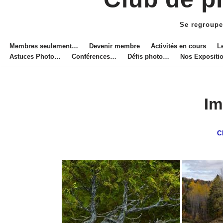
Aller
au
Se regroupe
contenu
Membres seulement…
Devenir membre
Activités en cours
L
Astuces Photo…
Conférences…
Défis photo…
Nos Exposit
Im
C