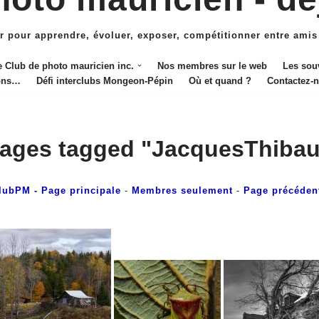
r pour apprendre, évoluer, exposer, compétitionner entre amis
e Club de photo mauricien inc.
Nos membres sur le web
Les sou
ions…
Défi interclubs Mongeon-Pépin
Où et quand ?
Contactez-
ages tagged "JacquesThibau
lubPM
- Page principale
-
Membres seulement
-
Page précéden