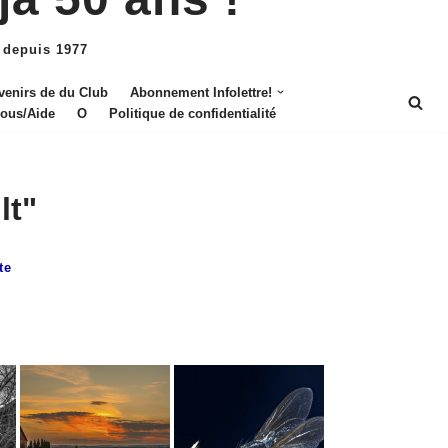
 depuis 1977
venirs de du Club
Abonnement Infolettre!
nous/Aide
O
Politique de confidentialité
lt"
te