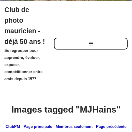
Club de
Aller
photo
au
mauricien -
contenu
déjà 50 ans !
Se regrouper pour
apprendre, évoluer,
exposer,
compétitionner entre
amis depuis 1977
Images tagged "MJHains"
ClubPM
- Page principale
-
Membres seulement
-
Page précédente