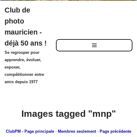
Club de
Aller
photo
au
mauricien -
contenu
déjà 50 ans !
Se regrouper pour
apprendre, évoluer,
exposer,
compétitionner entre
amis depuis 1977
Images tagged "mnp"
ClubPM
- Page principale
-
Membres seulement
-
Page précédente