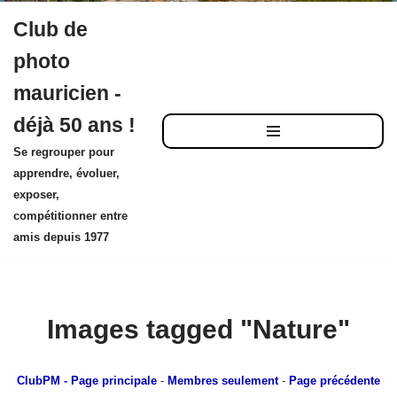
Club de
Aller
photo
au
mauricien -
contenu
déjà 50 ans !
Se regrouper pour
apprendre, évoluer,
exposer,
compétitionner entre
amis depuis 1977
Images tagged "Nature"
ClubPM
- Page principale
-
Membres seulement
-
Page précédente