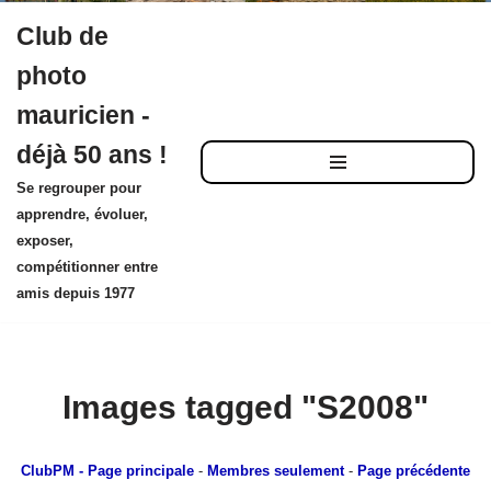
Club de
Aller
photo
au
mauricien -
contenu
déjà 50 ans !
Se regrouper pour
apprendre, évoluer,
exposer,
compétitionner entre
amis depuis 1977
Images tagged "S2008"
ClubPM
- Page principale
-
Membres seulement
-
Page précédente