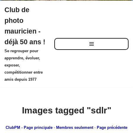
Club de
Aller
photo
au
mauricien -
contenu
déjà 50 ans !
Se regrouper pour
apprendre, évoluer,
exposer,
compétitionner entre
amis depuis 1977
Images tagged "sdlr"
ClubPM
- Page principale
-
Membres seulement
-
Page précédente