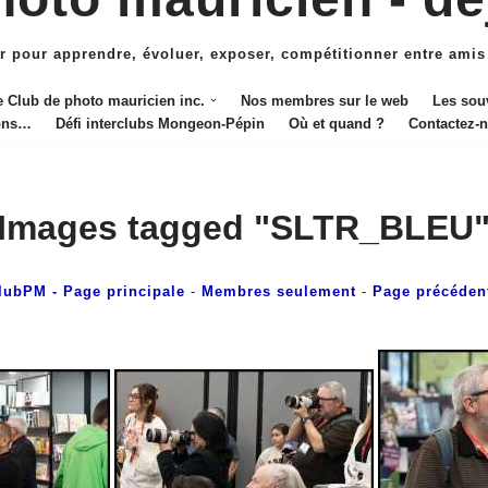
r pour apprendre, évoluer, exposer, compétitionner entre amis
e Club de photo mauricien inc.
Nos membres sur le web
Les sou
ions…
Défi interclubs Mongeon-Pépin
Où et quand ?
Contactez-
Images tagged "SLTR_BLEU
lubPM
- Page principale
-
Membres seulement
-
Page précéden