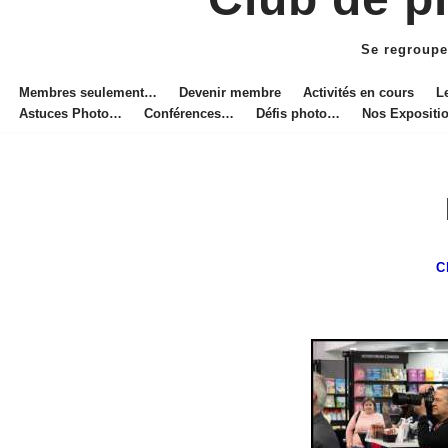
Aller
au
Se regroupe
contenu
Membres seulement…
Devenir membre
Activités en cours
L
Astuces Photo…
Conférences…
Défis photo…
Nos Exposit
C