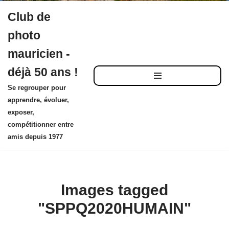
Club de
Aller
photo
au
mauricien -
contenu
déjà 50 ans !
Se regrouper pour
apprendre, évoluer,
exposer,
compétitionner entre
amis depuis 1977
Images tagged
"SPPQ2020HUMAIN"