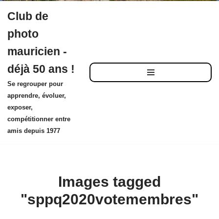
Club de
Aller
photo
au
mauricien -
contenu
déjà 50 ans !
Se regrouper pour
apprendre, évoluer,
exposer,
compétitionner entre
amis depuis 1977
Images tagged
"sppq2020votemembres"